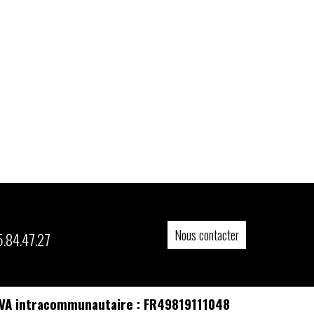
Nous contacter
5.84.47.27
N° TVA intracommunautaire : FR49819111048