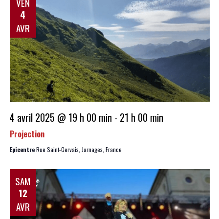
VEN
4
AVR
4 avril 2025 @ 19 h 00 min
-
21 h 00 min
Projection
Epicentre
Rue Saint-Gervais, Jarnages, France
SAM
12
AVR