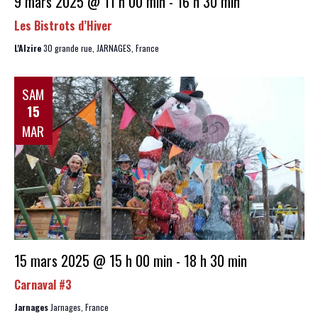
9 mars 2025 @ 11 h 00 min
-
16 h 30 min
Les Bistrots d’Hiver
L'Alzire
30 grande rue, JARNAGES, France
SAM
15
MAR
15 mars 2025 @ 15 h 00 min
-
18 h 30 min
Carnaval #3
Jarnages
Jarnages, France