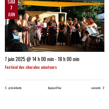
SAM
7
JUIN
7 juin 2025 @ 14 h 00 min
-
18 h 00 min
Festival des chorales amateurs
Évènements
Évènements
précédents
Aujourd’hui
suivants