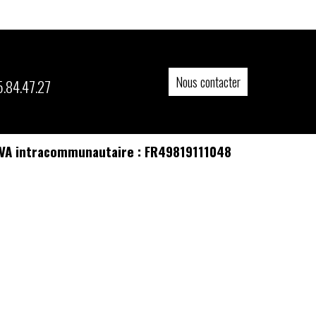
Nous contacter
5.84.47.27
N° TVA intracommunautaire : FR49819111048