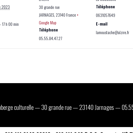
Téléphone
e 2023
30 grande rue
JARNAGES
,
23140
France
+
0631057649
Google Map
E-mail
- 17 h 00 min
Téléphone
lamoustache@alzire.fr
05.55.84.47.27
 auberge culturelle — 30 grande rue — 23140 Jarnages — 05.5