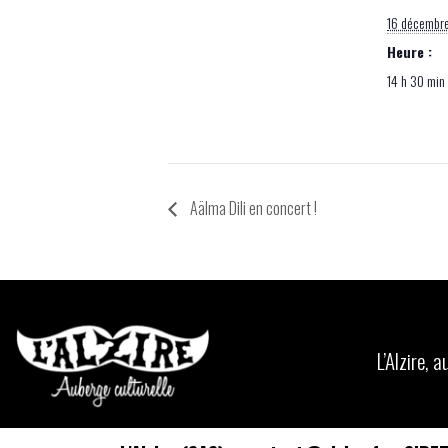
16 décembr
Heure :
14 h 30 min 
Aälma Dili en concert !
L’Alzire,