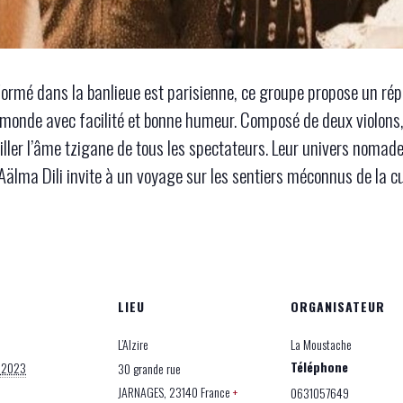
 Formé dans la banlieue est parisienne, ce groupe propose un rép
monde avec facilité et bonne humeur. Composé de deux violons, 
eiller l’âme tzigane de tous les spectateurs. Leur univers nomad
Aälma Dili invite à un voyage sur les sentiers méconnus de la cu
LIEU
ORGANISATEUR
L’Alzire
La Moustache
Téléphone
e 2023
30 grande rue
JARNAGES
,
23140
France
+
0631057649