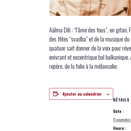
Aälma Dili : “l’âme des fous”, en gitan.
des fêtes “svadba” et de la musique du 
quatuor sait donner de la voix pour rév
enivrant et excentrique bal balkanique. 
repère, de la folie à la mélancolie.
Ajouter au calendrier
DÉTAILS
Date :
11 novembr
Heure :