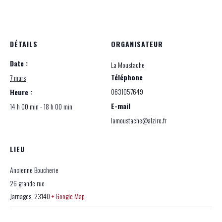
DÉTAILS
ORGANISATEUR
Date :
La Moustache
Téléphone
7 mars
0631057649
Heure :
E-mail
14 h 00 min - 18 h 00 min
lamoustache@alzire.fr
LIEU
Ancienne Boucherie
26 grande rue
Jarnages
,
23140
+ Google Map