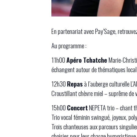
En partenariat avec Pay’Sage, retrouvez 
Au programme :
11h00
Apéro Tchatche
Marie-Christ
échangent autour de thématiques locale
12h30
Repas
à l’auberge culturelle L’
Croustillant chèvre miel – suprême de 
15h00
Concert
NEPETA trio – chant t
Trio vocal féminin swingué, joyeux, poly
Trois chanteuses aux parcours singulier
choisies pour leur charge humoristique e