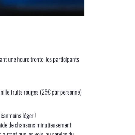
 une heure trente, les participants
nille fruits rouges (25€ par personne)
néanmoins léger !
 l’aide de chansons minutieusement
 autant que les voix, au service du