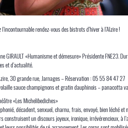
l’incontournable rendez-vous des bistrots d’hiver à l’Alzire !
ine GIRAULT «Humanisme et démesure» Présidente FNE23. Durant
s et d’actualité.
Alzire, 30 grande rue, Jarnages – Réservation : 05 55 84 47 27
volaille sauce champignons et gratin dauphinois – panacotta va
héâtre «Les Michelibediches»
phonié, décadent, senxuel, charnu, frais, envoyé, bien léché et 
s construisent un discours joyeux, ironique, irrévérencieux, à
t leurs possibilités de ré-arrangement. Les corps sont mobilisés