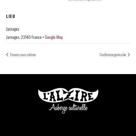
LIEU
Jarnages
Jarnages
,
23140
France
+ Google Map
Faisons nous mêmes
Conférence gesticulée