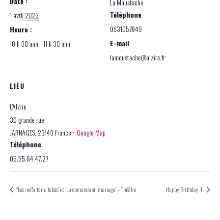
Date :
La Moustache
Téléphone
1 avril 2023
0631057649
Heure :
E-mail
10 h 00 min - 11 h 30 min
lamoustache@alzire.fr
LIEU
L’Alzire
30 grande rue
JARNAGES
,
23140
France
+ Google Map
Téléphone
05.55.84.47.27
“Les méfaits du tabac” et “La demande en mariage” – Théâtre
Happy Birthday !!!