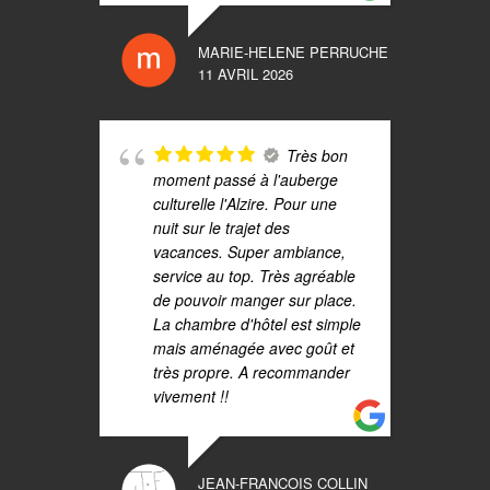
L
f
MARIE-HELENE PERRUCHE
a
11 AVRIL 2026
v
c
p
Très bon
r
moment passé à l'auberge
v
culturelle l'Alzire. Pour une
nuit sur le trajet des
vacances. Super ambiance,
service au top. Très agréable
de pouvoir manger sur place.
La chambre d'hôtel est simple
mais aménagée avec goût et
très propre. A recommander
vivement !!
m
e
t
c
JEAN-FRANCOIS COLLIN