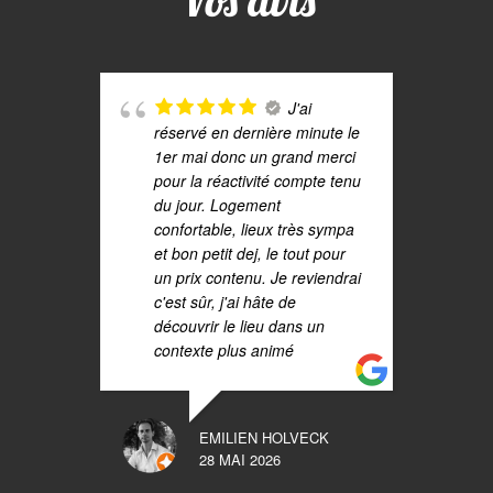
Vos avis
J'ai
réservé en dernière minute le
a
1er mai donc un grand merci
a
pour la réactivité compte tenu
a
du jour. Logement
m
confortable, lieux très sympa
et bon petit dej, le tout pour
un prix contenu. Je reviendrai
c'est sûr, j'ai hâte de
découvrir le lieu dans un
contexte plus animé
s
EMILIEN HOLVECK
d
28 MAI 2026
t