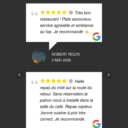
C
m
Très bon
F
restaurant ! Plats savoureux,
j
service agréable et ambiance
g
au top. Je recommande
c
A
s
d
ROBERT ROLYS
3 MAI 2026
Halte
repas du midi sur la route du
retour. Sans réservation,le
patron nous a installé dans la
salle du café. Repas copieux
r
,bonne cuisine à prix très
C
correct. Je recommande.
n
j