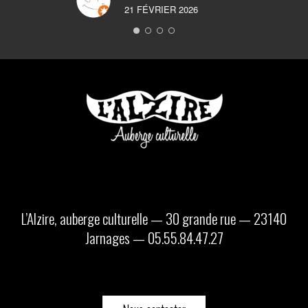
d
21 FÉVRIER 2026
y
p
r
L’Alzire, auberge culturelle — 30 grande rue — 23140
Jarnages — 05.55.84.47.27